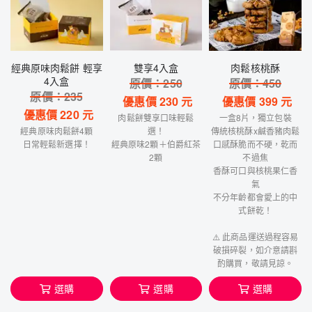
經典原味肉鬆餅 輕享
雙享4入盒
肉鬆核桃酥
4入盒
原價：
250
原價：
450
原價：
235
優惠價
230
元
優惠價
399
元
優惠價
220
元
肉鬆餅雙享口味輕鬆
一盒8片，獨立包裝
經典原味肉鬆餅4顆
選！
傳統核桃酥x鹹香豬肉鬆
日常輕鬆新選擇！
經典原味2顆＋伯爵紅茶
口感酥脆而不硬，乾而
2顆
不過焦
香酥可口與核桃果仁香
氣
不分年齡都會愛上的中
式餅乾！
⚠️ 此商品運送過程容易
破損碎裂，如介意請斟
酌購買，敬請見諒。
選購
選購
選購