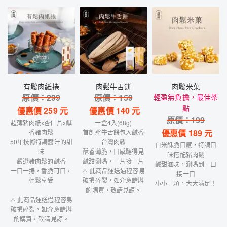
有鬆肉紙捲
肉鬆牛舌餅
肉鬆米菓
原價：
299
原價：
159
輕盈無負擔，最佳茶
點
優惠價
259
元
優惠價
140
元
原價：
199
超薄豬肉紙x杏仁片x鹹
一盒4入(68g)
優惠價
189
元
香豬肉鬆
首創將牛舌餅包入鹹香
50年技術特調醬汁的甜
台灣肉鬆
白米酥脆口感，特調口
味
酥香薄脆，口感聽得見
味搭配豬肉鬆
嚴選豬肉鬆的鹹香
鹹甜涮嘴，一片接一片
鹹甜滋味，涮嘴到一口
一口一捲，香脆可口，
⚠️ 此商品運送過程容易
接一口
輕鬆享受
破損碎裂，如介意請斟
小小一顆，大大滿足！
酌購買，敬請見諒。
⚠️ 此商品運送過程容易
破損碎裂，如介意請斟
酌購買，敬請見諒。