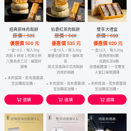
經典原味肉鬆餅
伯爵紅茶肉鬆餅
雙享大禮盒
原價：
535
原價：
560
原價：
690
優惠價
500
元
優惠價
535
元
優惠價
620
元
一盒10入，每入30g
一盒10入，每入30g
一盒12入，每入30g
肉鬆 9 餅皮１完美比例
嚴選伯爵茶葉，韻味深
・經典原味6顆
八層表皮工法，鹹甜好
長
・伯爵紅茶6顆
涮嘴
英式茶香與中式肉鬆餅
送禮最體面！一次雙享
的奇妙相遇
人氣口味新選擇
※ 未附提袋，若有需要請
至加購區加購。
※ 未附提袋，若有需要請
※ 未附提袋，若有需要請
至加購區加購。
至加購區加購。
選購
選購
選購