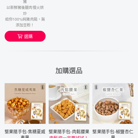
豬
以新鮮豬後腿肉慢火烘
炒
給你100%純豬肉鬆，無
添加豆粉！
選購
加購選品
堅果隨手包-焦糖夏威
堅果隨手包-肉鬆腰果
堅果隨手包-椒鹽杏仁
夷果
果
肉鬆控一定要試試！