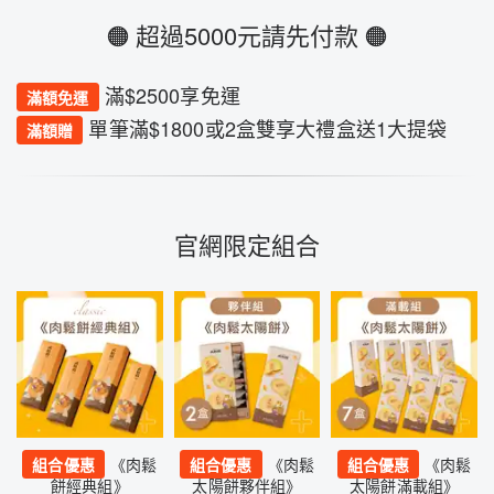
🟠 超過5000元請先付款 🟠
滿$2500享免運
滿額免運
單筆滿$1800或2盒雙享大禮盒送1大提袋
滿額贈
官網限定組合
組合優惠
《肉鬆
組合優惠
《肉鬆
組合優惠
《肉鬆
餅經典組》
太陽餅夥伴組》
太陽餅滿載組》