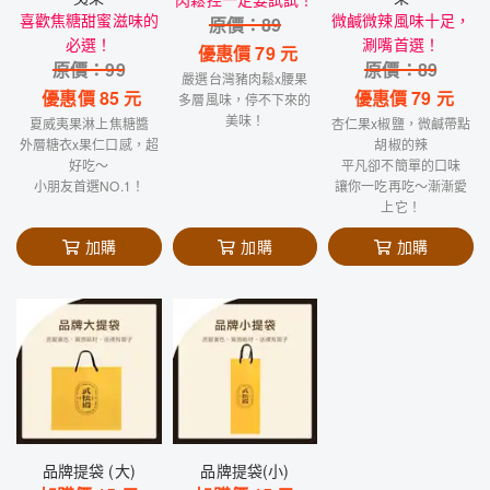
喜歡焦糖甜蜜滋味的
微鹹微辣風味十足，
原價：
89
必選！
涮嘴首選！
優惠價
79
元
原價：
99
原價：
89
嚴選台灣豬肉鬆x腰果
優惠價
85
元
優惠價
79
元
多層風味，停不下來的
美味！
夏威夷果淋上焦糖醬
杏仁果x椒鹽，微鹹帶點
外層糖衣x果仁口感，超
胡椒的辣
好吃～
平凡卻不簡單的口味
小朋友首選NO.1！
讓你一吃再吃～漸漸愛
上它！
加購
加購
加購
品牌提袋 (大)
品牌提袋(小)