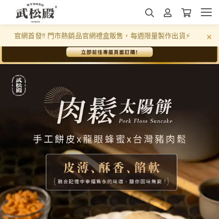
官網首發‼️ 門市熱銷品官網禮盒販售，每週限量製作出貨⚡️