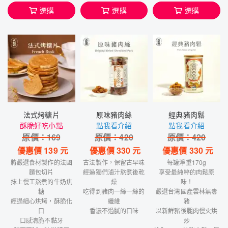
選購
選購
選購
法式烤糖片
原味豬肉絲
經典豬肉鬆
酥脆好吃小點
點我看介紹
點我看介紹
原價：
169
原價：
420
原價：
420
優惠價
139
元
優惠價
330
元
優惠價
330
元
將嚴選食材製作的法國
古法製作，保留古早味
每罐淨重170g
麵包切片
經過獨們滷汁熬煮後乾
享受最純粹的肉鬆原
抹上慢工熬煮的牛奶焦
燥
味！
糖
吃得到豬肉一絲一絲的
嚴選台灣國產雲林無毒
經過細心烘烤，酥脆化
纖維
豬
口
香濃不過膩的口味
以新鮮豬後腿肉慢火烘
口感清脆不黏牙
炒