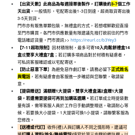
【出貨天數】
此商品為每週接單後製作，訂購後約
3-7
個工作
天出貨
。
一般情形，宅配寄出後1-3日到達，超商取貨寄出後
3-5天到貨。
門市亦有販售單顆包裝，無禮盒的方式，若想嚐鮮
歡迎直接
至門市購買，各門市供應數量有限建議先撥打欲前往的門市
電話確認貨量，門市資訊>>
https://reurl.cc/b3Yey3
【7-11超取限制】
因材積限制，最多可寄
10入肉鬆餅禮盒14
盒
或
雙享大禮盒7盒
；若訂購多項商品對於材積有疑慮者，
可私訊客服確認或以宅配寄送。
【防止惡意下單
】
為避免惡作劇訂單，請務必留下
正式姓名
與電話
，若有疑慮會由客服進一步確認與您聯繫，敬請留
意。
【提袋贈送】
滿額贈1大提袋，
雙享大禮盒滿2盒贈1大提
袋，若還需要提袋可再到加購區選購
。
若訂單成立時提袋數
量有誤，需等客服人員於工作日手動調整贈送，敬請耐心等
候，若要換大小提袋，1大提袋可換1小提袋，請聯繫客服為
您修改。
【送禮或代訂】
收件(禮)人與訂購人不同之情形時，建議可
將
訂購人資料(姓名/聯絡電話)
填寫於第三步驟的備註欄，以