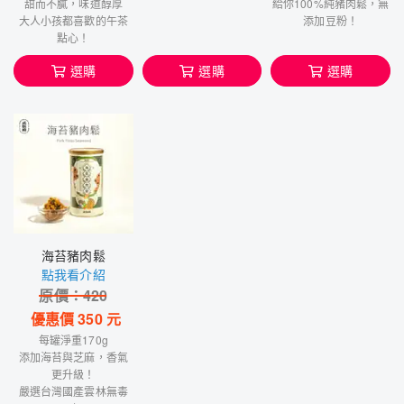
甜而不膩，味道醇厚
給你100%純豬肉鬆，無
大人小孩都喜歡的午茶
添加豆粉！
點心！
選購
選購
選購
海苔豬肉鬆
點我看介紹
原價：
420
優惠價
350
元
每罐淨重170g
添加海苔與芝麻，香氣
更升級！
嚴選台灣國產雲林無毒