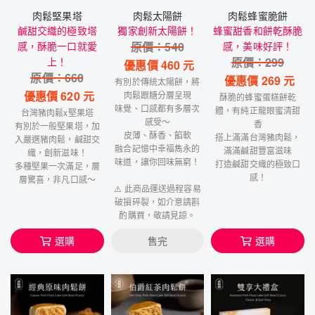
肉鬆堅果塔
肉鬆太陽餅
肉鬆蜂蜜脆餅
鹹甜交織的極致塔
獨家創新太陽餅！
蜂蜜甜香和餅乾酥脆
感，酥脆一口就愛
原價：
540
感，美味好評！
上！
原價：
299
優惠價
460
元
原價：
660
優惠價
269
元
有別於傳統太陽餅，將
優惠價
620
元
肉鬆跟糖分層呈現
酥脆的蜂蜜蛋糕餅乾
味覺、口感都有多層次
體，有純正龍眼蜜清甜
台灣豬肉鬆x堅果塔
感受～
香
有別於一般堅果塔，加
皮薄、酥香、餡軟
搭上滿滿台灣豬肉鬆，
入嚴選豬肉鬆，鹹甜交
融合記憶中幸福雋永的
滿滿鹹甜豐富滋味
織，創新滋味！
味道，讓你回味無窮！
打造鹹甜交織的極致口
多種堅果一次滿足，層
感！
層驚喜，非凡口感～
⚠️ 此商品運送過程容易
破損碎裂，如介意請斟
酌購買，敬請見諒。
選購
售完
選購