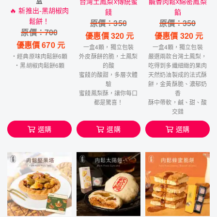
台灣土鳳梨x傳統蜜
鹹香肉鬆x綿密鳳梨
🔥 新推出-黑胡椒肉
餞
餡
鬆餅！
原價：
350
原價：
350
原價：
700
優惠價
320
元
優惠價
320
元
優惠價
670
元
一盒4顆，獨立包裝
一盒4顆，獨立包裝
・經典原味肉鬆餅6顆
外皮酥餅的脆，土鳳梨
嚴選兩款台灣土鳳梨，
・黑胡椒肉鬆餅6顆
的酸
吃得到多纖細緻的果肉
蜜餞的酸甜，多層次體
天然奶油製成的法式酥
驗
餅，金黃酥脆、濃郁奶
蜜餞鳳梨酥，讓你每口
香
都是驚喜！
酥中帶軟，鹹、甜、酸
交錯
選購
選購
選購