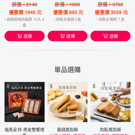
原價：
2140
原價：
1080
原價：
3780
優惠價
1940
元
優惠價
895
元
優惠價
3059
元
• 經典原味肉鬆餅 10入 4
• 肉鬆太陽餅 2盒
• 肉鬆太陽餅 7 盒
盒
選購
選購
選購
單品選購
福馬呈祥-黑金雙饗禮
蜜餞鳳梨酥
肉鬆鳳梨酥
盒