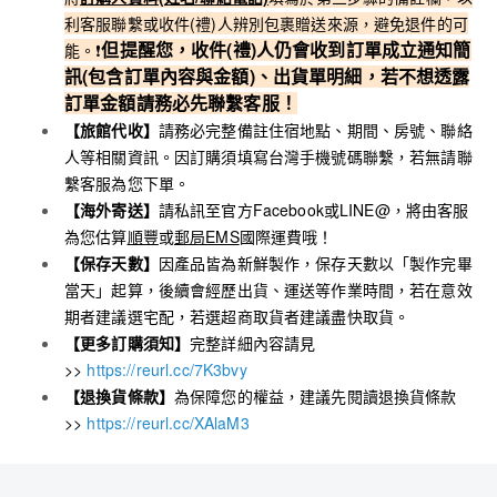
利客服聯繫或收件(禮)人辨別包裹贈送來源，避免退件的可
但
提醒您，收件(禮)人仍會收到訂單成立通知簡
能。❗️
訊(包含訂單內容與金額)、出貨單明細，若不想透露
訂單金額請務必先聯繫客服！
【旅館代收】
請務必完整備註住宿地點、期間、房號、聯絡
人等相關資訊。因訂購須填寫台灣手機號碼聯繫，若無請聯
繫客服為您下單。
【海外寄送】
請私訊至官方Facebook或LINE@，將由客服
為您估算
順豐
或
郵局EMS
國際運費哦！
【保存天數】
因產品皆為新鮮製作，保存天數以「製作完畢
當天」起算，後續會經歷出貨、運送等作業時間，若在意效
期者建議選宅配，若選超商取貨者建議盡快取貨。
【更多訂購須知】
完整詳細內容請見
>>
https://reurl.cc/7K3bvy
【退換貨條款】
為保障您的權益，建議先閱讀退換貨條款
>>
https://reurl.cc/XAlaM3