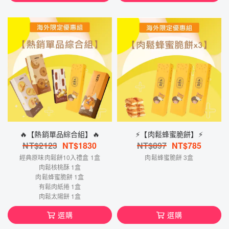
🔥【熱銷單品綜合組】🔥
⚡️【肉鬆蜂蜜脆餅】⚡️
NT$
2123
NT$
1830
NT$
897
NT$
785
經典原味肉鬆餅10入禮盒 1盒
肉鬆蜂蜜脆餅 3盒
肉鬆核桃酥 1盒
肉鬆蜂蜜脆餅 1盒
有鬆肉紙捲 1盒
肉鬆太陽餅 1盒
選購
選購