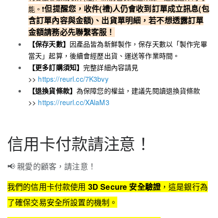
但
提醒您，收件(禮)人仍會收到訂單成立訊息(包
能。❗️
含訂單內容與金額)、出貨單明細，若不想透露訂單
金額請務必先聯繫客服！
【保存天數】
因產品皆為新鮮製作，保存天數以「製作完畢
當天」起算，後續會經歷出貨、運送等作業時間。
【更多訂購須知】
完整詳細內容請見
>>
https://reurl.cc/7K3bvy
【退換貨條款】
為保障您的權益，建議先閱讀退換貨條款
>>
https://reurl.cc/XAlaM3
信用卡付款請注意！
📢 親愛的顧客，請注意！
我們的信用卡付款使用
3D Secure 安全驗證
，這是銀行為
了確保交易安全所設置的機制。