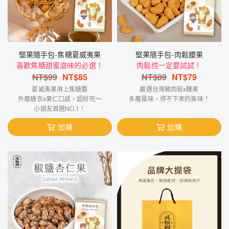
堅果隨手包-焦糖夏威夷果
堅果隨手包-肉鬆腰果
喜歡焦糖甜蜜滋味的必選！
肉鬆控一定要試試！
NT$
99
NT$
85
NT$
89
NT$
79
夏威夷果淋上焦糖醬
嚴選台灣豬肉鬆x腰果
外層糖衣x果仁口感，超好吃～
多層風味，停不下來的美味！
小朋友首選NO.1！
加購
加購