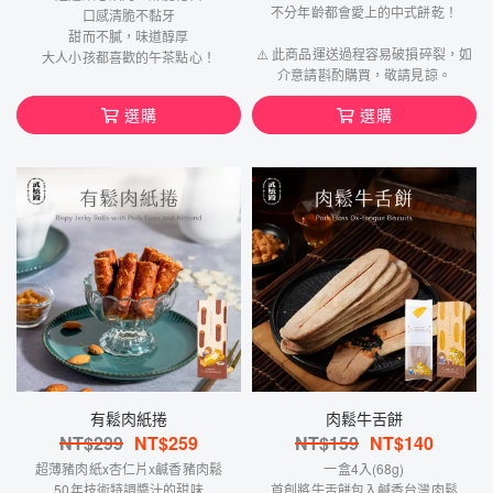
不分年齡都會愛上的中式餅乾！
口感清脆不黏牙
甜而不膩，味道醇厚
⚠️ 此商品運送過程容易破損碎裂，如
大人小孩都喜歡的午茶點心！
介意請斟酌購買，敬請見諒。
選購
選購
有鬆肉紙捲
肉鬆牛舌餅
NT$
299
NT$
259
NT$
159
NT$
140
超薄豬肉紙x杏仁片x鹹香豬肉鬆
一盒4入(68g)
50年技術特調醬汁的甜味
首創將牛舌餅包入鹹香台灣肉鬆