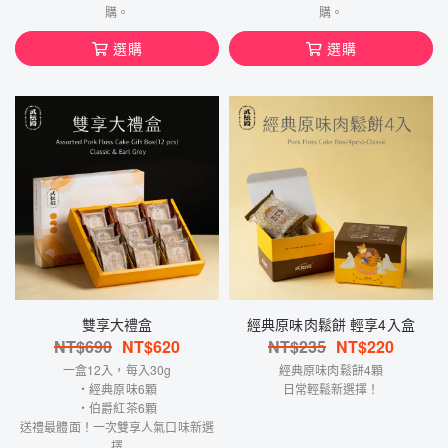
購。
購。
選購
選購
雙享大禮盒
經典原味肉鬆餅 輕享4入盒
NT$
690
NT$
620
NT$
235
NT$
220
一盒12入，每入30g
經典原味肉鬆餅4顆
・經典原味6顆
日常輕鬆新選擇！
・伯爵紅茶6顆
送禮最體面！一次雙享人氣口味新選
擇