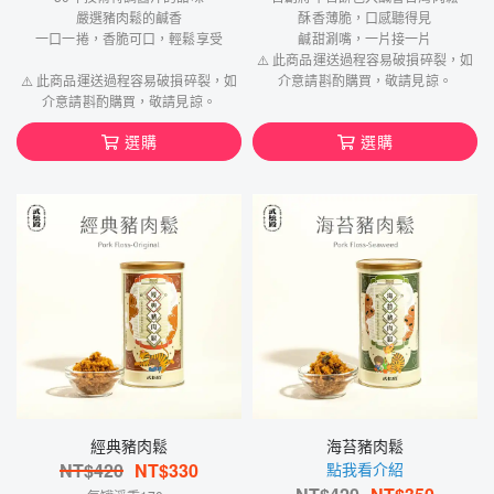
嚴選豬肉鬆的鹹香
酥香薄脆，口感聽得見
一口一捲，香脆可口，輕鬆享受
鹹甜涮嘴，一片接一片
⚠️ 此商品運送過程容易破損碎裂，如
⚠️ 此商品運送過程容易破損碎裂，如
介意請斟酌購買，敬請見諒。
介意請斟酌購買，敬請見諒。
選購
選購
經典豬肉鬆
海苔豬肉鬆
NT$
420
NT$
330
點我看介紹