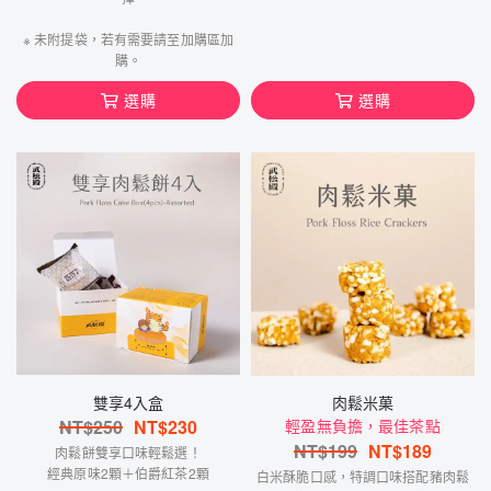
※ 未附提袋，若有需要請至加購區加
購。
選購
選購
雙享4入盒
肉鬆米菓
NT$
250
NT$
230
輕盈無負擔，最佳茶點
NT$
199
NT$
189
肉鬆餅雙享口味輕鬆選！
經典原味2顆＋伯爵紅茶2顆
白米酥脆口感，特調口味搭配豬肉鬆