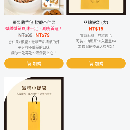
堅果隨手包-椒鹽杏仁果
品牌提袋 (大)
微鹹微辣風味十足，涮嘴首選！
NT$
15
NT$
89
NT$
79
質感紙材，典雅選色
可裝：肉鬆餅10入禮盒X4
杏仁果x椒鹽，微鹹帶點胡椒的辣
或 肉鬆餅雙享大禮盒X2
平凡卻不簡單的口味
讓你一吃再吃～漸漸愛上它！
加購
加購