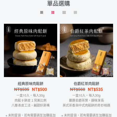
單品選購
經典原味肉鬆餅
伯爵紅茶肉鬆餅
NT$
535
NT$
500
NT$
560
NT$
535
一盒10入，每入30g
一盒10入，每入30g
肉鬆 9 餅皮１完美比例
嚴選伯爵茶葉，韻味深長
八層表皮工法，鹹甜好涮嘴
英式茶香與中式肉鬆餅的奇妙相遇
※ 未附提袋，若有需要請至加購區加
※ 未附提袋，若有需要請至加購區加