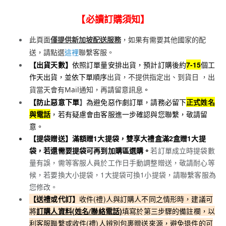
【必讀訂購須知】
此頁面
僅提供新加坡配送服務
，如果有需要其他國家的配
送，請點選
這裡
聯繫客服。
【出貨天數】
依照訂單量安排出貨，預計訂購後約
7-15
個工
作天出貨，並依下單順序
出貨，不提供指定出、到貨日 ，出
。
貨當天會有Mail通知，再請留意訊息
【防止惡意下單
】
為避免惡作劇訂單，請務必留下
正式姓名
與電話
，若有疑慮會由客服進一步確認與您聯繫，敬請留
意。
【提袋贈送】
滿額贈1大提袋，
雙享大禮盒滿2盒贈1大提
袋，若還需要提袋可再到加購區選購
。
若訂單成立時提袋數
量有誤，需等客服人員於工作日手動調整贈送，敬請耐心等
候，若要換大小提袋，1大提袋可換1小提袋，請聯繫客服為
您修改。
【送禮或代訂】
收件(禮)人與訂購人不同之情形時，建議可
將
訂購人資料(姓名/聯絡電話)
填寫於第三步驟的備註欄，以
利客服聯繫或收件(禮)人辨別包裹贈送來源，避免退件的可