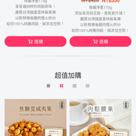
NT$
420
NT$
350
每罐淨重170g
享受最純粹的肉鬆原味！
每罐淨重170g
嚴選台灣國產雲林無毒豬
添加海苔與芝麻，香氣更升級！
以新鮮豬後腿肉慢火烘炒
嚴選台灣國產雲林無毒豬
給你100%純豬肉鬆，無添加豆粉！
以新鮮豬後腿肉慢火烘炒
給你100%純豬肉鬆，無添加豆粉！
選購
選購
超值加購