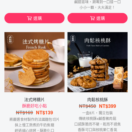
鹹甜滋味，涮嘴到一口接一口
小小一顆，大大滿足！
選購
選購
法式烤糖片
肉鬆核桃酥
酥脆好吃小點
NT$
450
NT$
399
NT$
169
NT$
139
一盒8片，獨立包裝
傳統核桃酥x鹹香豬肉鬆
將嚴選食材製作的法國麵包切片
口感酥脆而不硬，乾而不過焦
抹上慢工熬煮的牛奶焦糖
香酥可口與核桃果仁香氣
經過細心烘烤，酥脆化口