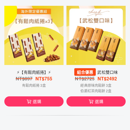
⚡️【有鬆肉紙捲】⚡️
組合優惠
武松雙口味
NT$
897
NT$
755
NT$
2725
NT$
2492
有鬆肉紙捲 3盒
經典原味肉鬆餅 3盒
伯爵紅茶肉鬆餅 2盒
選購
選購