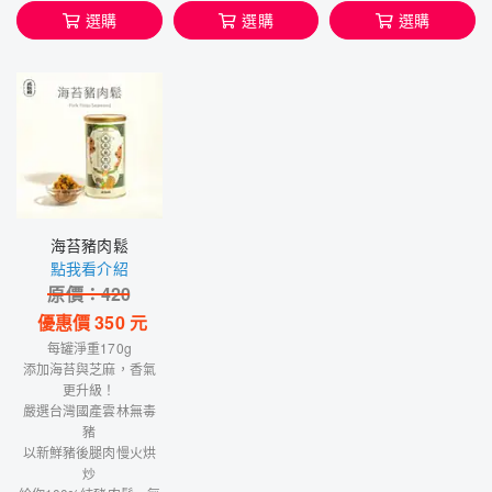
選購
選購
選購
海苔豬肉鬆
點我看介紹
原價：
420
優惠價
350
元
每罐淨重170g
添加海苔與芝麻，香氣
更升級！
嚴選台灣國產雲林無毒
豬
以新鮮豬後腿肉慢火烘
炒