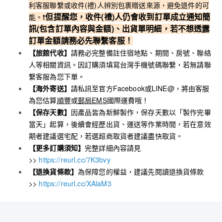
利客服聯繫或收件(禮)人辨別包裹贈送來源，避免退件的可
但
提醒您，收件(禮)人仍會收到訂單成立通知簡
能。❗️
訊(包含訂單內容與金額)、出貨單明細，若不想透露
訂單金額請務必先聯繫客服！
【旅館代收】
請務必完整備註住宿地點、期間、房號、聯絡
人等相關資訊。因訂購須填寫台灣手機號碼聯繫，若無請聯
繫客服為您下單。
【海外寄送】
請私訊至官方Facebook或LINE@，將由客服
為您估算
順豐
或
郵局EMS
國際運費哦！
【保存天數】
因產品皆為新鮮製作，保存天數以「製作完畢
當天」起算，後續會經歷出貨、運送等作業時間，若在意效
期者建議選宅配，若選超商取貨者建議盡快取貨。
【更多訂購須知】
完整詳細內容請見
>>
https://reurl.cc/7K3bvy
【退換貨條款】
為保障您的權益，建議先閱讀退換貨條款
>>
https://reurl.cc/XAlaM3