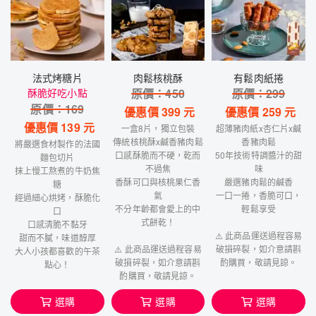
法式烤糖片
肉鬆核桃酥
有鬆肉紙捲
酥脆好吃小點
原價：
450
原價：
299
原價：
169
優惠價
399
元
優惠價
259
元
優惠價
139
元
一盒8片，獨立包裝
超薄豬肉紙x杏仁片x鹹
傳統核桃酥x鹹香豬肉鬆
香豬肉鬆
將嚴選食材製作的法國
口感酥脆而不硬，乾而
50年技術特調醬汁的甜
麵包切片
不過焦
味
抹上慢工熬煮的牛奶焦
香酥可口與核桃果仁香
嚴選豬肉鬆的鹹香
糖
氣
一口一捲，香脆可口，
經過細心烘烤，酥脆化
不分年齡都會愛上的中
輕鬆享受
口
式餅乾！
口感清脆不黏牙
⚠️ 此商品運送過程容易
甜而不膩，味道醇厚
⚠️ 此商品運送過程容易
破損碎裂，如介意請斟
大人小孩都喜歡的午茶
破損碎裂，如介意請斟
酌購買，敬請見諒。
點心！
酌購買，敬請見諒。
選購
選購
選購