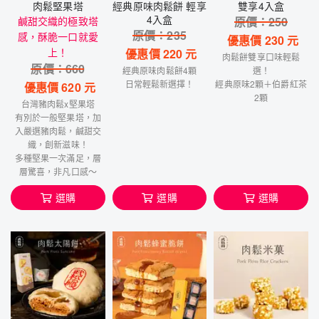
肉鬆堅果塔
經典原味肉鬆餅 輕享
雙享4入盒
4入盒
鹹甜交織的極致塔
原價：
250
原價：
235
感，酥脆一口就愛
優惠價
230
元
上！
優惠價
220
元
肉鬆餅雙享口味輕鬆
原價：
660
經典原味肉鬆餅4顆
選！
日常輕鬆新選擇！
經典原味2顆＋伯爵紅茶
優惠價
620
元
2顆
台灣豬肉鬆x堅果塔
有別於一般堅果塔，加
入嚴選豬肉鬆，鹹甜交
織，創新滋味！
多種堅果一次滿足，層
層驚喜，非凡口感～
選購
選購
選購