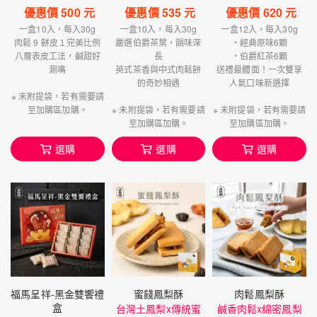
優惠價
500
元
優惠價
535
元
優惠價
620
元
一盒10入，每入30g
一盒10入，每入30g
一盒12入，每入30g
肉鬆 9 餅皮１完美比例
嚴選伯爵茶葉，韻味深
・經典原味6顆
八層表皮工法，鹹甜好
長
・伯爵紅茶6顆
涮嘴
英式茶香與中式肉鬆餅
送禮最體面！一次雙享
的奇妙相遇
人氣口味新選擇
※ 未附提袋，若有需要請
至加購區加購。
※ 未附提袋，若有需要請
※ 未附提袋，若有需要請
至加購區加購。
至加購區加購。
選購
選購
選購
福馬呈祥-黑金雙饗禮
蜜餞鳳梨酥
肉鬆鳳梨酥
盒
台灣土鳳梨x傳統蜜
鹹香肉鬆x綿密鳳梨