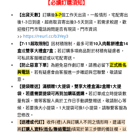
【必讀訂購須知】
【出貨天數】
訂購後
3-7
個工作天出貨。
一般情形，宅配寄出
後1-3日到達，超商取貨寄出後3-5天到貨。
若需求較趕，歡
迎撥打門市電話詢問是否有現貨，門市資訊
>>
https://reurl.cc/b3Yey3
【7-11超取限制】
因材積限制，最多可寄
10入肉鬆餅禮盒14
盒
或
雙享大禮盒7盒
；若訂購多項商品對於材積有疑慮者，
可私訊客服確認或以宅配寄送。
【防止惡意下單
】
為避免惡作劇訂單，請務必留下
正式姓名
與電話
，若有疑慮會由客服進一步確認與您聯繫，敬請留
意。
【提袋贈送】
滿額贈1大提袋，
雙享大禮盒滿2盒贈1大提
袋，若還需要提袋可再到加購區選購
。
若訂單成立時提袋數
量有誤，需等客服人員於工作日手動調整贈送，敬請耐心等
候，若要換大小提袋，1大提袋可換1小提袋，請聯繫客服為
您修改。
【送禮或代訂】
收件(禮)人與訂購人不同之情形時，建議可
將
訂購人資料(姓名/聯絡電話)
填寫於第三步驟的備註欄，以