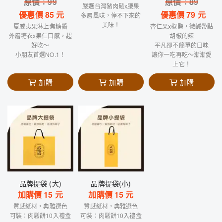
原價：
99
原價：
89
嚴選台灣豬肉鬆x腰果
優惠價
85
元
優惠價
79
元
多層風味，停不下來的
美味！
夏威夷果淋上焦糖醬
杏仁果x椒鹽，微鹹帶點
外層糖衣x果仁口感，超
胡椒的辣
好吃～
平凡卻不簡單的口味
小朋友首選NO.1！
讓你一吃再吃～漸漸愛
上它！
加購
加購
加購
品牌提袋 (大)
品牌提袋(小)
加購價
15
元
加購價
15
元
質感紙材，典雅選色
質感紙材，典雅選色
可裝：肉鬆餅10入禮盒
可裝：肉鬆餅10入禮盒