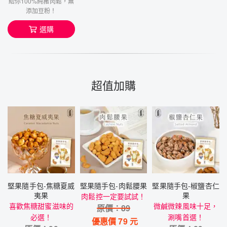
給你100%純豬肉鬆，無
添加豆粉！
選購
超值加購
堅果隨手包-焦糖夏威
堅果隨手包-肉鬆腰果
堅果隨手包-椒鹽杏仁
夷果
果
肉鬆控一定要試試！
喜歡焦糖甜蜜滋味的
微鹹微辣風味十足，
原價：
89
必選！
涮嘴首選！
優惠價
79
元