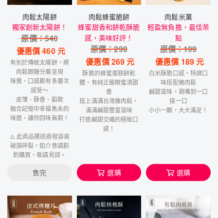
肉鬆太陽餅
肉鬆蜂蜜脆餅
肉鬆米菓
獨家創新太陽餅！
蜂蜜甜香和餅乾酥脆
輕盈無負擔，最佳茶
原價：
540
感，美味好評！
點
原價：
299
原價：
199
優惠價
460
元
優惠價
269
元
優惠價
189
元
有別於傳統太陽餅，將
肉鬆跟糖分層呈現
酥脆的蜂蜜蛋糕餅乾
白米酥脆口感，特調口
味覺、口感都有多層次
體，有純正龍眼蜜清甜
味搭配豬肉鬆
感受～
香
鹹甜滋味，涮嘴到一口
皮薄、酥香、餡軟
搭上滿滿台灣豬肉鬆，
接一口
融合記憶中幸福雋永的
滿滿鹹甜豐富滋味
小小一顆，大大滿足！
味道，讓你回味無窮！
打造鹹甜交織的極致口
感！
⚠️ 此商品運送過程容易
破損碎裂，如介意請斟
酌購買，敬請見諒。
售完
選購
選購