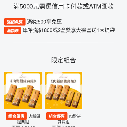
滿5000元需選信用卡付款或ATM匯款
滿$2500享免運
滿額免運
單筆滿$1800或2盒雙享大禮盒送1大提袋
滿額贈
限定組合
組合優惠
肉鬆餅
組合優惠
肉鬆餅
經典組
雙寶組