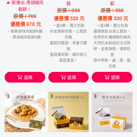
🔥 新推出-黑胡椒肉
餞
餡
鬆餅！
原價：
350
原價：
350
原價：
700
優惠價
320
元
優惠價
320
元
優惠價
670
元
一盒4顆，獨立包裝
一盒4顆，獨立包裝
・經典原味肉鬆餅6顆
外皮酥餅的脆，土鳳梨
嚴選兩款台灣土鳳梨，
・黑胡椒肉鬆餅6顆
的酸
吃得到多纖細緻的果肉
蜜餞的酸甜，多層次體
天然奶油製成的法式酥
驗
餅，金黃酥脆、濃郁奶
蜜餞鳳梨酥，讓你每口
香
都是驚喜！
酥中帶軟，鹹、甜、酸
交錯
選購
選購
選購