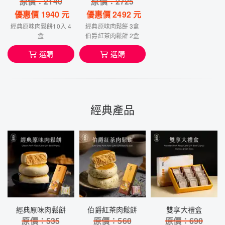
原價：
2140
原價：
2725
優惠價
1940
元
優惠價
2492
元
經典原味肉鬆餅10入 4
經典原味肉鬆餅 3盒
盒
伯爵紅茶肉鬆餅 2盒
選購
選購
經典產品
經典原味肉鬆餅
伯爵紅茶肉鬆餅
雙享大禮盒
原價：
535
原價：
560
原價：
690