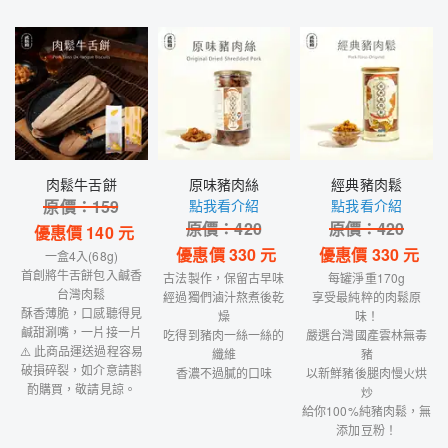
肉鬆牛舌餅
原味豬肉絲
經典豬肉鬆
原價：
159
點我看介紹
點我看介紹
原價：
420
原價：
420
優惠價
140
元
優惠價
330
元
優惠價
330
元
一盒4入(68g)
首創將牛舌餅包入鹹香
古法製作，保留古早味
每罐淨重170g
台灣肉鬆
經過獨們滷汁熬煮後乾
享受最純粹的肉鬆原
酥香薄脆，口感聽得見
燥
味！
鹹甜涮嘴，一片接一片
吃得到豬肉一絲一絲的
嚴選台灣國產雲林無毒
⚠️ 此商品運送過程容易
纖維
豬
破損碎裂，如介意請斟
香濃不過膩的口味
以新鮮豬後腿肉慢火烘
酌購買，敬請見諒。
炒
給你100%純豬肉鬆，無
添加豆粉！