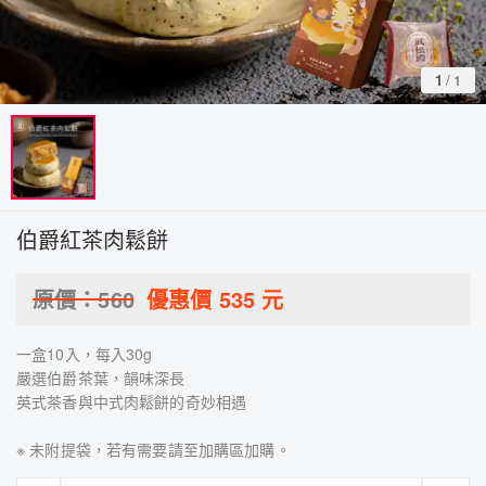
1
/
1
伯爵紅茶肉鬆餅
原價：
560
優惠價
535
元
一盒10入，每入30g
嚴選伯爵茶葉，韻味深長
英式茶香與中式肉鬆餅的奇妙相遇
※ 未附提袋，若有需要請至加購區加購。