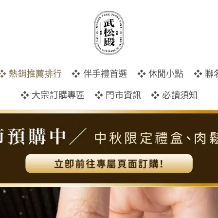
❖ 熱銷推薦排行
❖ 伴手禮首選
❖ 休閒小點
❖ 聯
❖ 大宗訂購專區
❖ 門市資訊
❖ 必讀須知