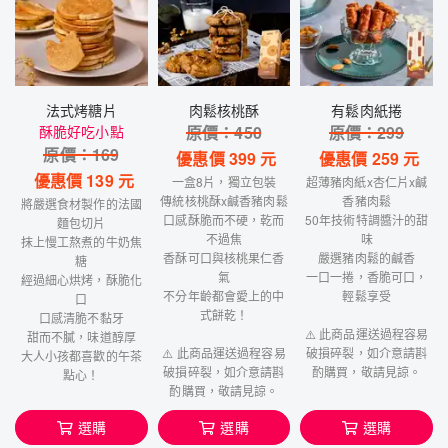
法式烤糖片
肉鬆核桃酥
有鬆肉紙捲
酥脆好吃小點
原價：
450
原價：
299
原價：
169
優惠價
399
元
優惠價
259
元
優惠價
139
元
一盒8片，獨立包裝
超薄豬肉紙x杏仁片x鹹
傳統核桃酥x鹹香豬肉鬆
香豬肉鬆
將嚴選食材製作的法國
口感酥脆而不硬，乾而
50年技術特調醬汁的甜
麵包切片
不過焦
味
抹上慢工熬煮的牛奶焦
香酥可口與核桃果仁香
嚴選豬肉鬆的鹹香
糖
氣
一口一捲，香脆可口，
經過細心烘烤，酥脆化
不分年齡都會愛上的中
輕鬆享受
口
式餅乾！
口感清脆不黏牙
⚠️ 此商品運送過程容易
甜而不膩，味道醇厚
⚠️ 此商品運送過程容易
破損碎裂，如介意請斟
大人小孩都喜歡的午茶
破損碎裂，如介意請斟
酌購買，敬請見諒。
點心！
酌購買，敬請見諒。
選購
選購
選購