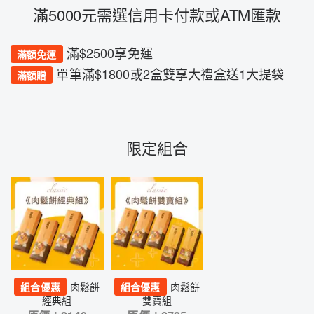
滿5000元需選信用卡付款或ATM匯款
滿$2500享免運
滿額免運
單筆滿$1800或2盒雙享大禮盒送1大提袋
滿額贈
限定組合
組合優惠
肉鬆餅
組合優惠
肉鬆餅
經典組
雙寶組