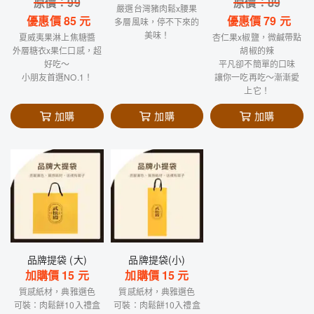
原價：
99
原價：
89
嚴選台灣豬肉鬆x腰果
優惠價
85
元
優惠價
79
元
多層風味，停不下來的
美味！
夏威夷果淋上焦糖醬
杏仁果x椒鹽，微鹹帶點
外層糖衣x果仁口感，超
胡椒的辣
好吃～
平凡卻不簡單的口味
小朋友首選NO.1！
讓你一吃再吃～漸漸愛
上它！
加購
加購
加購
品牌提袋 (大)
品牌提袋(小)
加購價
15
元
加購價
15
元
質感紙材，典雅選色
質感紙材，典雅選色
可裝：肉鬆餅10入禮盒
可裝：肉鬆餅10入禮盒