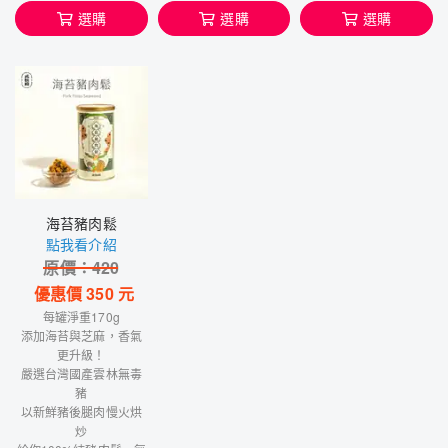
選購
選購
選購
海苔豬肉鬆
點我看介紹
原價：
420
優惠價
350
元
每罐淨重170g
添加海苔與芝麻，香氣
更升級！
嚴選台灣國產雲林無毒
豬
以新鮮豬後腿肉慢火烘
炒