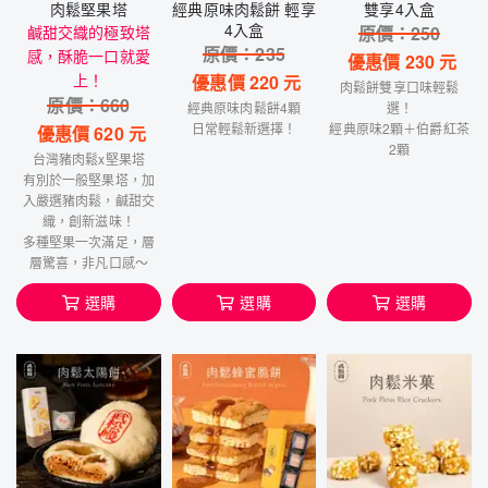
肉鬆堅果塔
經典原味肉鬆餅 輕享
雙享4入盒
4入盒
鹹甜交織的極致塔
原價：
250
原價：
235
感，酥脆一口就愛
優惠價
230
元
上！
優惠價
220
元
肉鬆餅雙享口味輕鬆
原價：
660
經典原味肉鬆餅4顆
選！
日常輕鬆新選擇！
經典原味2顆＋伯爵紅茶
優惠價
620
元
2顆
台灣豬肉鬆x堅果塔
有別於一般堅果塔，加
入嚴選豬肉鬆，鹹甜交
織，創新滋味！
多種堅果一次滿足，層
層驚喜，非凡口感～
選購
選購
選購