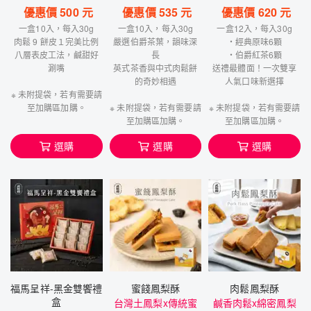
優惠價
500
元
優惠價
535
元
優惠價
620
元
一盒10入，每入30g
一盒10入，每入30g
一盒12入，每入30g
肉鬆 9 餅皮１完美比例
嚴選伯爵茶葉，韻味深
・經典原味6顆
八層表皮工法，鹹甜好
長
・伯爵紅茶6顆
涮嘴
英式茶香與中式肉鬆餅
送禮最體面！一次雙享
的奇妙相遇
人氣口味新選擇
※ 未附提袋，若有需要請
至加購區加購。
※ 未附提袋，若有需要請
※ 未附提袋，若有需要請
至加購區加購。
至加購區加購。
選購
選購
選購
福馬呈祥-黑金雙饗禮
蜜餞鳳梨酥
肉鬆鳳梨酥
盒
台灣土鳳梨x傳統蜜
鹹香肉鬆x綿密鳳梨