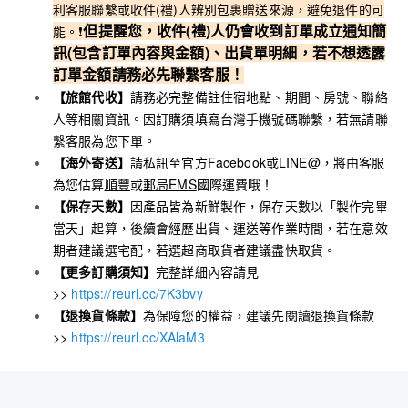
利客服聯繫或收件(禮)人辨別包裹贈送來源，避免退件的可
但
提醒您，收件(禮)人仍會收到訂單成立通知簡
能。❗️
訊(包含訂單內容與金額)、出貨單明細，若不想透露
訂單金額請務必先聯繫客服！
【旅館代收】
請務必完整備註住宿地點、期間、房號、聯絡
人等相關資訊。因訂購須填寫台灣手機號碼聯繫，若無請聯
繫客服為您下單。
【海外寄送】
請私訊至官方Facebook或LINE@，將由客服
為您估算
順豐
或
郵局EMS
國際運費哦！
【保存天數】
因產品皆為新鮮製作，保存天數以「製作完畢
當天」起算，後續會經歷出貨、運送等作業時間，若在意效
期者建議選宅配，若選超商取貨者建議盡快取貨。
【更多訂購須知】
完整詳細內容請見
>>
https://reurl.cc/7K3bvy
【退換貨條款】
為保障您的權益，建議先閱讀退換貨條款
>>
https://reurl.cc/XAlaM3