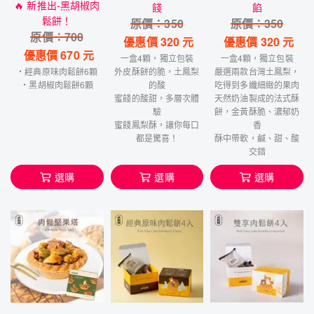
🔥 新推出-黑胡椒肉
餞
餡
鬆餅！
原價：
350
原價：
350
原價：
700
優惠價
320
元
優惠價
320
元
優惠價
670
元
一盒4顆，獨立包裝
一盒4顆，獨立包裝
・經典原味肉鬆餅6顆
外皮酥餅的脆，土鳳梨
嚴選兩款台灣土鳳梨，
・黑胡椒肉鬆餅6顆
的酸
吃得到多纖細緻的果肉
蜜餞的酸甜，多層次體
天然奶油製成的法式酥
驗
餅，金黃酥脆、濃郁奶
蜜餞鳳梨酥，讓你每口
香
都是驚喜！
酥中帶軟，鹹、甜、酸
交錯
選購
選購
選購