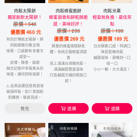
肉鬆太陽餅
肉鬆蜂蜜脆餅
肉鬆米菓
獨家創新太陽餅！
蜂蜜甜香和餅乾酥脆
輕盈無負擔，最佳茶
原價：
540
感，美味好評！
點
原價：
299
原價：
199
優惠價
460
元
優惠價
269
元
優惠價
189
元
有別於傳統太陽餅，將
肉鬆跟糖分層呈現
酥脆的蜂蜜蛋糕餅乾
白米酥脆口感，特調口
味覺、口感都有多層次
體，有純正龍眼蜜清甜
味搭配豬肉鬆
感受～
香
鹹甜滋味，涮嘴到一口
皮薄、酥香、餡軟
搭上滿滿台灣豬肉鬆，
接一口
融合記憶中幸福雋永的
滿滿鹹甜豐富滋味
小小一顆，大大滿足！
味道，讓你回味無窮！
打造鹹甜交織的極致口
感！
⚠️ 此商品運送過程容易
破損碎裂，如介意請斟
酌購買，敬請見諒。
售完
選購
選購