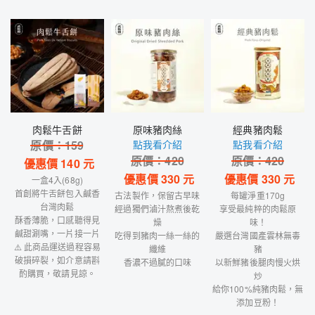
肉鬆牛舌餅
原味豬肉絲
經典豬肉鬆
原價：
159
點我看介紹
點我看介紹
原價：
420
原價：
420
優惠價
140
元
優惠價
330
元
優惠價
330
元
一盒4入(68g)
首創將牛舌餅包入鹹香
古法製作，保留古早味
每罐淨重170g
台灣肉鬆
經過獨們滷汁熬煮後乾
享受最純粹的肉鬆原
酥香薄脆，口感聽得見
燥
味！
鹹甜涮嘴，一片接一片
吃得到豬肉一絲一絲的
嚴選台灣國產雲林無毒
⚠️ 此商品運送過程容易
纖維
豬
破損碎裂，如介意請斟
香濃不過膩的口味
以新鮮豬後腿肉慢火烘
酌購買，敬請見諒。
炒
給你100%純豬肉鬆，無
添加豆粉！