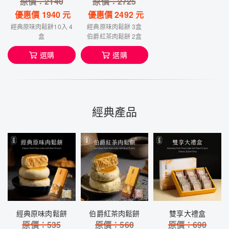
原價：
2140
原價：
2725
優惠價
1940
元
優惠價
2492
元
經典原味肉鬆餅10入 4
經典原味肉鬆餅 3盒
盒
伯爵紅茶肉鬆餅 2盒
選購
選購
經典產品
經典原味肉鬆餅
伯爵紅茶肉鬆餅
雙享大禮盒
原價：
535
原價：
560
原價：
690