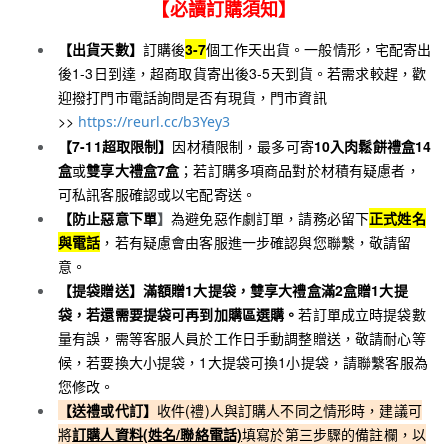
【必讀訂購須知】
【出貨天數】
訂購後
3-7
個工作天出貨。
一般情形，宅配寄出
後1-3日到達，超商取貨寄出後3-5天到貨。
若需求較趕，歡
迎撥打門市電話詢問是否有現貨，門市資訊
>>
https://reurl.cc/b3Yey3
【7-11超取限制】
因材積限制，最多可寄
10入肉鬆餅禮盒14
盒
或
雙享大禮盒7盒
；若訂購多項商品對於材積有疑慮者，
可私訊客服確認或以宅配寄送。
【防止惡意下單
】
為避免惡作劇訂單，請務必留下
正式姓名
與電話
，若有疑慮會由客服進一步確認與您聯繫，敬請留
意。
【提袋贈送】
滿額贈1大提袋，
雙享大禮盒滿2盒贈1大提
袋，若還需要提袋可再到加購區選購
。
若訂單成立時提袋數
量有誤，需等客服人員於工作日手動調整贈送，敬請耐心等
候，若要換大小提袋，1大提袋可換1小提袋，請聯繫客服為
您修改。
【送禮或代訂】
收件(禮)人與訂購人不同之情形時，建議可
將
訂購人資料(姓名/聯絡電話)
填寫於第三步驟的備註欄，以