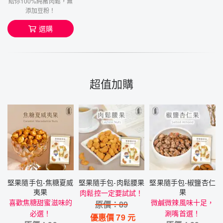
給你100%純豬肉鬆，無
添加豆粉！
選購
超值加購
堅果隨手包-焦糖夏威
堅果隨手包-肉鬆腰果
堅果隨手包-椒鹽杏仁
夷果
果
肉鬆控一定要試試！
喜歡焦糖甜蜜滋味的
微鹹微辣風味十足，
原價：
89
必選！
涮嘴首選！
優惠價
79
元